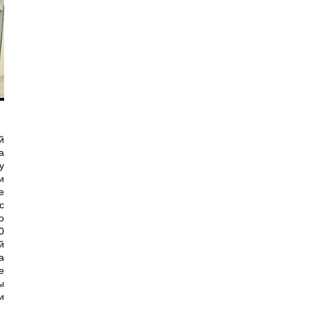
й
а
у
и
е
с
о
0
й
а
е
ы
и