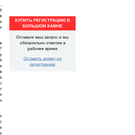
,
й
в
КУПИТЬ РЕГИСТРАЦИЮ В
х
БОЛЬШОМ КАМНЕ
е
Оставьте ваш запрос и мы
и
обязательно ответим в
?
рабочее время
у
Оставить заявку на
й
регистрацию
к
в
а
о
т
я
и
е
о
а
е