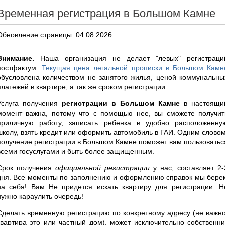
Временная регистрация в Большом Камне
Обновление страницы: 04.08.2026
Внимание.
Наша организация не делает "левых" регистраци
постфактум.
Текущая цена легальной прописки в Большом Камн
обусловлена количеством не занятого жилья, ценой коммунальны
платежей в квартире, а так же сроком регистрации.
Услуга получения
регистрации в Большом Камне
в настоящи
момент важна, потому что с помощью нее, вы сможете получит
приличную работу, записать ребенка в удобно расположенну
школу, взять кредит или оформить автомобиль в ГАИ. Одним словом
получение регистрации в Большом Камне поможет вам пользоватьс
всеми госуслугами и быть более защищенным.
Срок получения
официальной регистрации
у нас, составляет 2-
дня. Все моменты по заполнению и оформлению справок мы бере
на себя! Вам Не придется искать квартиру для регистрации. Н
нужно караулить очередь!
Сделать временную регистрацию по конкретному адресу (не важно
квартира это или частный дом), может исключительно собственни