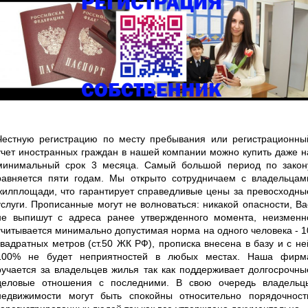
Честную регистрацию по месту пребывания или регистрационны
учет иностранных граждан в нашей компании можно купить даже н
минимальный срок 3 месяца. Самый большой период по закон
равняется пяти годам. Мы открыто сотрудничаем с владельцам
жилплощади, что гарантирует справедливые цены за превосходны
услуги. Прописанные могут не волноваться: никакой опасности, Ва
не выпишут с адреса ранее утвержденного момента, неизменн
учитывается минимально допустимая норма на одного человека - 1
квадратных метров (ст.50 ЖК РФ), прописка внесена в базу и с не
100% не будет неприятностей в любых местах. Наша фирм
ручается за владельцев жилья так как поддерживает долгосрочны
деловые отношения с последними. В свою очередь владельц
недвижимости могут быть спокойны относительно порядочност