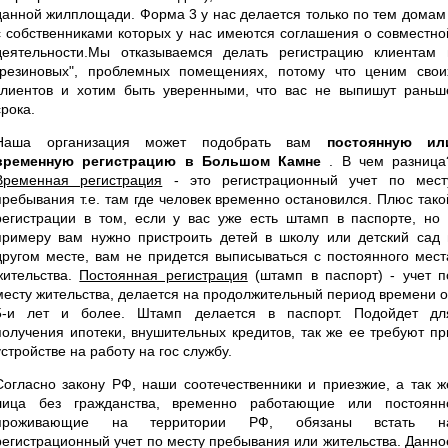
данной жилплощади. Форма 3 у нас делается только по тем домам 
с собственниками которых у нас имеются соглашения о совместно
деятельности.Мы отказываемся делать регистрацию клиентам 
"резиновых", проблемных помещениях, потому что ценим свои
клиентов и хотим быть уверенными, что вас не выпишут раньш
срока.
Наша организация может подобрать вам
постоянную ил
временную регистрацию в Большом Камне
. В чем разница
Временная регистрация
- это регистрационный учет по мест
пребывания т.е. там где человек временно остановился. Плюс тако
регистрации в том, если у вас уже есть штамп в паспорте, но 
примеру вам нужно пристроить детей в школу или детский сад 
другом месте, вам не придется выписываться с постоянного мест
жительства.
Постоянная регистрация
(штамп в паспорт) - учет п
месту жительства, делается на продолжительный период времени о
5-и лет и более. Штамп делается в паспорт. Подойдет дл
получения ипотеки, внушительных кредитов, так же ее требуют пр
устройстве на работу на гос службу.
Согласно закону РФ, наши соотечественники и приезжие, а так ж
лица без гражданства, временно работающие или постоянн
проживающие на территории РФ, обязаны встать н
регистрационный учет по месту пребывания или жительства. Данно