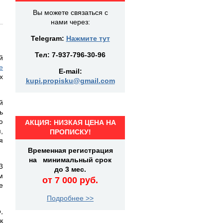
Вы можете связаться с
нами через:
Telegram:
Нажмите тут
Тел:
7-937-796-30-96
й
е
E-mail:
х
kupi.propisku@gmail.com
й
ь
ю
АКЦИЯ: НИЗКАЯ ЦЕНА НА
,
ПРОПИСКУ!
я
Временная регистрация
на минимальный срок
3
до 3 мес.
м
от 7 000 руб.
е
Подробнее >>
,
к